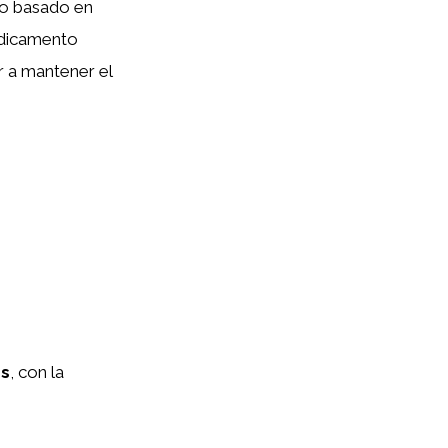
o basado en
edicamento
 a mantener el
és
, con la