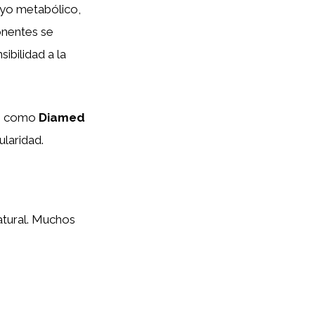
oyo metabólico,
onentes se
ibilidad a la
as como
Diamed
laridad.
atural. Muchos