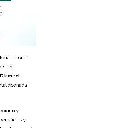
ntender cómo
a. Con
Diamed
tal diseñada
ecioso
y
beneficios y