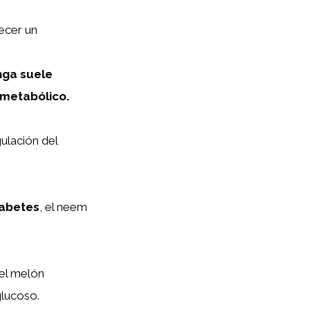
ecer un
nga suele
 metabólico.
ulación del
iabetes
, el neem
 el melón
glucoso.