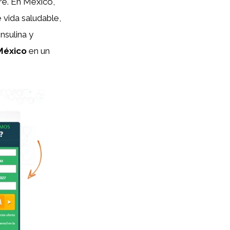
gre. En México,
vida saludable,
nsulina y
México
en un