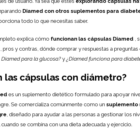
les de usuario. Ya sea que estés
explorando cápsulas nat
mparando
Diamed con otros suplementos para diabet
porciona todo lo que necesitas saber.
ompleto explica cómo
funcionan las cápsulas Diamed
, 
is, pros y contras, dónde comprar y respuestas a pregun
 Diamed para la glucosa?
y
¿Diamed funciona para diabete
 las cápsulas con diámetro?
med
es un suplemento dietético formulado para apoyar nive
angre. Se comercializa comúnmente como un
suplemento 
gre
, diseñado para ayudar a las personas a gestionar los ni
 cuando se combina con una dieta adecuada y ejercicio.