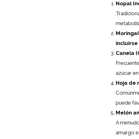
Nopal (n
Tradicion
metabolis
MoringaC
incluirs
Canela (
Frecuente
azúcar en
Hoja de 
Comúnmen
puede fav
Melón a
A menudo 
amargo es