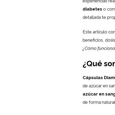
experiencias rea
diabetes
o co
detallada te pro
Este artículo c
beneficios, dos
¿Cómo funciona
¿Qué son
Cápsulas Dia
de azúcar en s
azúcar en san
de forma natural