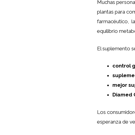
Muchas persona
plantas para co
farmacéutico, l
equilibrio metab
El suplemento 
control 
suplemen
mejor su
Diamed 
Los consumidore
esperanza de ver