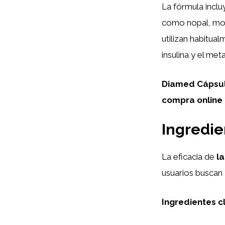
La fórmula inclu
como nopal, mor
utilizan habitual
insulina y el me
Diamed Cápsu
compra online
Ingredie
La eficacia de
l
usuarios buscan
Ingredientes c