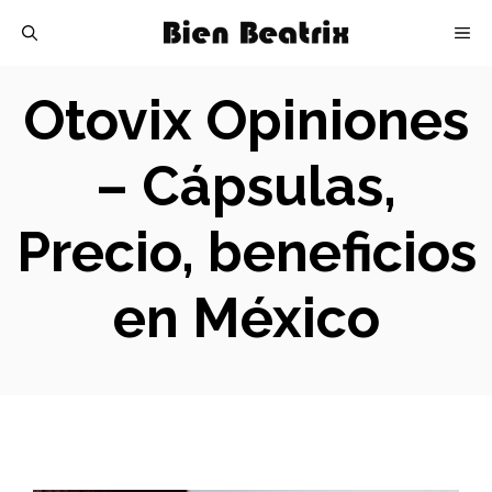
Skip
M
to
content
Otovix Opiniones
– Cápsulas,
Precio, beneficios
en México