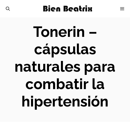
Skip
M
to
content
Tonerin –
cápsulas
naturales para
combatir la
hipertensión