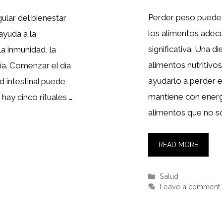
Perder peso puede s
gular del bienestar
los alimentos adec
ayuda a la
significativa. Una d
a inmunidad, la
alimentos nutritivo
ía. Comenzar el día
ayudarlo a perder e
 intestinal puede
mantiene con energí
 hay cinco rituales …
alimentos que no s
READ MORE
Categories
Salud
Leave a comment