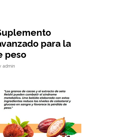
 Suplemento
avanzado para la
e peso
y
admin