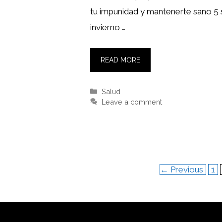
tu impunidad y mantenerte sano 5
invierno …
READ MORE
Categories
Salud
Leave a comment
Pa
←
Previous
1