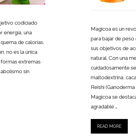
jetivo codiciado
Magicoa es un revo
r energía, una
para bajar de peso 
 quema de calorías.
sus objetivos de a
n, no es la única
natural. Con una me
co formas extremas
cuidadosamente sel
tabolismo sin
maltodextrina, cac
Reishi (Ganoderma l
Magicoa se destac
agradable …
READ MORE