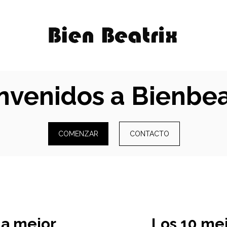
nvenidos a Bienbea
COMENZAR
CONTACTO
na mejor
Los 10 me