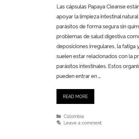
Las cápsulas Papaya Cleanse está
apoyar la limpieza intestinal natural
parásitos de forma segura sin quím
problemas de salud digestiva como
deposiciones irregulares, la fatiga 
suelen estar relacionados con la p
parásitos intestinales. Estos org
pueden entrar en …
READ MORE
Categories
Colombia
Leave a comment