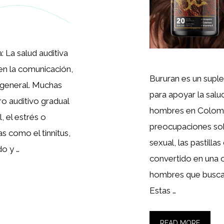
: La salud auditiva
n la comunicación,
Bururan es un supl
n general. Muchas
para apoyar la salud
o auditivo gradual
hombres en Colomb
, el estrés o
preocupaciones sob
as como el tinnitus,
sexual, las pastilla
do y …
convertido en una 
hombres que buscan
Estas …
READ MORE