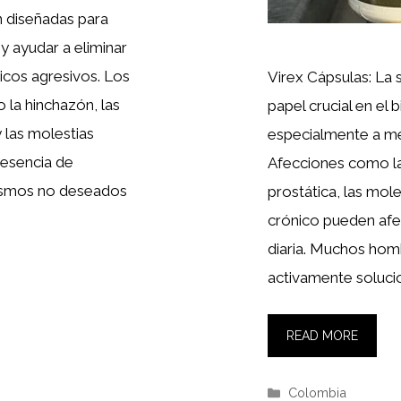
n diseñadas para
 y ayudar a eliminar
icos agresivos. Los
Virex Cápsulas: La
 la hinchazón, las
papel crucial en el
y las molestias
especialmente a me
resencia de
Afecciones como la 
anismos no deseados
prostática, las mole
crónico pueden afec
diaria. Muchos ho
activamente soluci
READ MORE
Categories
Colombia