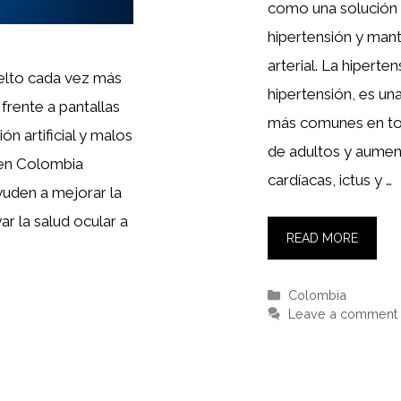
como una solución n
hipertensión y mant
arterial. La hipert
elto cada vez más
hipertensión, es un
frente a pantallas
más comunes en to
ión artificial y malos
de adultos y aumen
 en Colombia
cardíacas, ictus y …
yuden a mejorar la
yar la salud ocular a
READ MORE
Categories
Colombia
Leave a comment