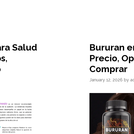
ara Salud
Bururan e
s,
Precio, O
o
Comprar
January 12, 2026
by
a