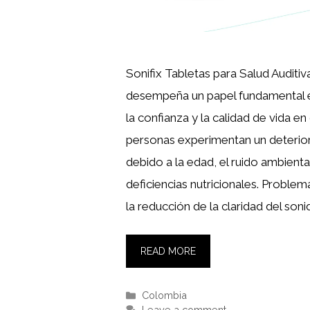
Sonifix Tabletas para Salud Auditiva
desempeña un papel fundamental e
la confianza y la calidad de vida e
personas experimentan un deterior
debido a la edad, el ruido ambiental
deficiencias nutricionales. Problem
la reducción de la claridad del soni
READ MORE
Categories
Colombia
Leave a comment