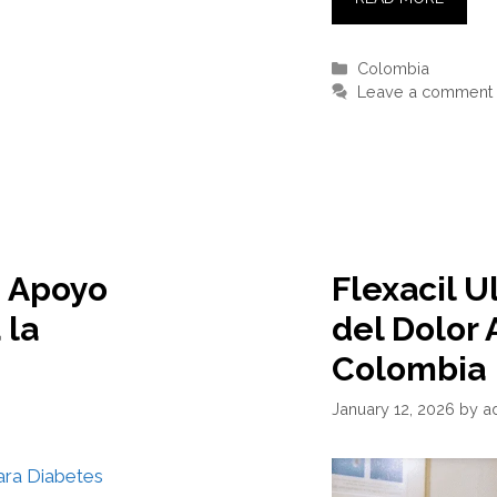
Categories
Colombia
Leave a comment
: Apoyo
Flexacil U
 la
del Dolor 
Colombia
January 12, 2026
by
a