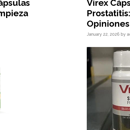
ápsulas
Virex Cáps
impieza
Prostatitis
Opiniones
January 22, 2026
by
a