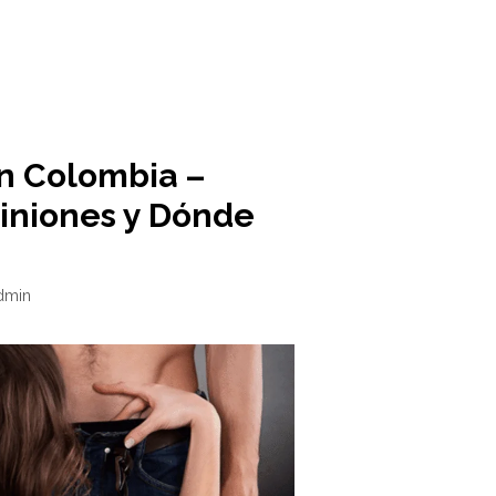
n Colombia –
piniones y Dónde
dmin