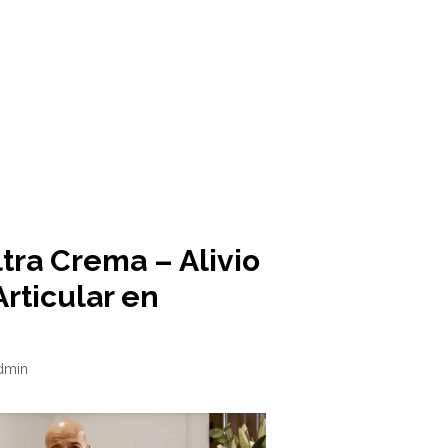
ltra Crema – Alivio
Articular en
dmin