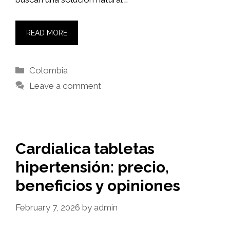
READ MORE
Categories
Colombia
Leave a comment
Cardialica tabletas
hipertensión: precio,
beneficios y opiniones
February 7, 2026
by
admin