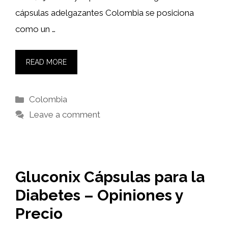
cápsulas adelgazantes Colombia se posiciona
como un …
READ MORE
Categories
Colombia
Leave a comment
Gluconix Cápsulas para la
Diabetes – Opiniones y
Precio