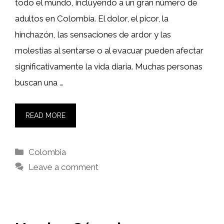
todo el mundo, incluyendo a un gran número de
adultos en Colombia. El dolor, el picor, la
hinchazón, las sensaciones de ardor y las
molestias al sentarse o al evacuar pueden afectar
significativamente la vida diaria. Muchas personas
buscan una …
READ MORE
Categories
Colombia
Leave a comment