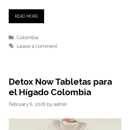
READ MORE
Categories
Colombia
Leave a comment
Detox Now Tabletas para
el Hígado Colombia
February 6, 2026
by
admin