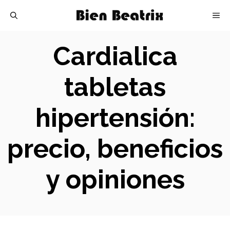
Skip
M
to
content
Cardialica
tabletas
hipertensión:
precio, beneficios
y opiniones