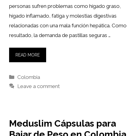
personas sufren problemas como hígado graso,
hígado inflamado, fatiga y molestias digestivas
relacionadas con una mala función hepática. Como
resultado, la demanda de pastillas seguras …
READ MORE
Categories
Colombia
Leave a comment
Meduslim Cápsulas para
Bajar de Peso en Colombia