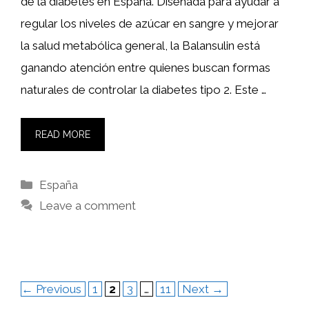
de la diabetes en España. Diseñada para ayudar a
regular los niveles de azúcar en sangre y mejorar
la salud metabólica general, la Balansulin está
ganando atención entre quienes buscan formas
naturales de controlar la diabetes tipo 2. Este …
READ MORE
Categories
España
Leave a comment
Page
Page
Page
Page
←
Previous
1
2
3
…
11
Next
→