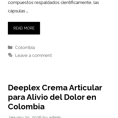
compuestos respaldados científicamente, las
cápsulas …
READ MORE
Categories
Colombia
Leave a comment
Deeplex Crema Articular
para Alivio del Dolor en
Colombia
January 29, 2026
by
admin